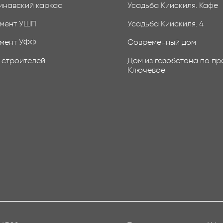
инавский каркас
Усадьба Киискиля. Кафе
мент УШП
Усадьба Киискиля. 4
мент УФФ
Современный дом
 строителей
Дом из газобетона по пр
Ключевое