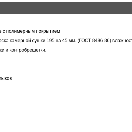
ne с полимерным покрытием
доска камерной сушки 195 на 45 мм. (ГОСТ 8486-86) влажн
и и контробрешетки.
тыков